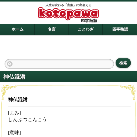
人生が変わる「言葉」に出会える
ホーム
名言
ことわざ
四字熟語
検索
神仏混淆
神仏混淆
[よみ]
しんぶつこんこう
[意味]