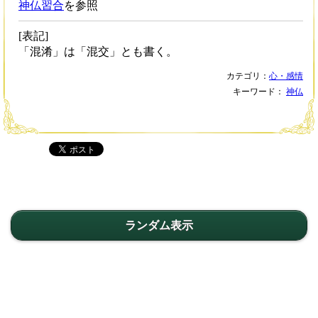
神仏習合
を参照
[表記]
「混淆」は「混交」とも書く。
カテゴリ：
心・感情
キーワード：
神仏
ランダム表示