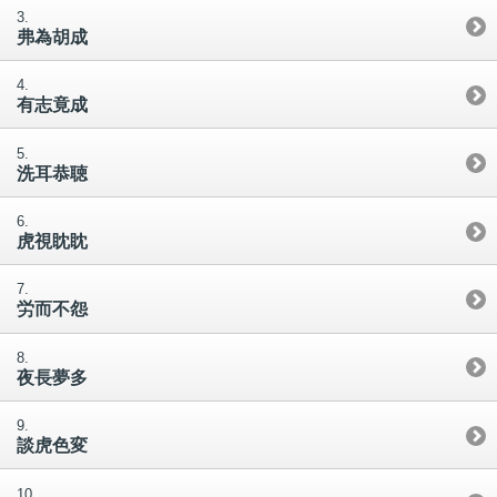
弗為胡成
有志竟成
洗耳恭聴
虎視眈眈
労而不怨
夜長夢多
談虎色変