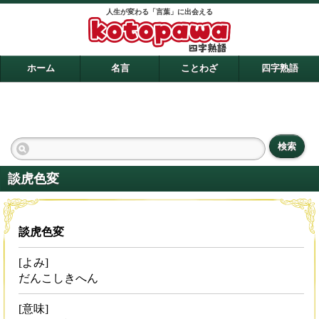
人生が変わる「言葉」に出会える
ホーム
名言
ことわざ
四字熟語
検索
談虎色変
談虎色変
[よみ]
だんこしきへん
[意味]