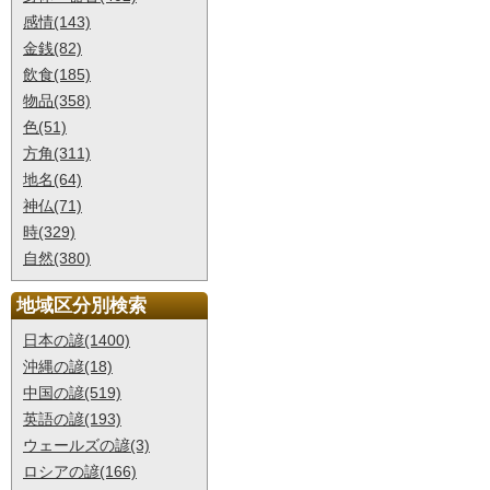
感情(143)
金銭(82)
飲食(185)
物品(358)
色(51)
方角(311)
地名(64)
神仏(71)
時(329)
自然(380)
地域区分別検索
日本の諺(1400)
沖縄の諺(18)
中国の諺(519)
英語の諺(193)
ウェールズの諺(3)
ロシアの諺(166)