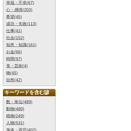
幸福・不幸(67)
心・感情(203)
希望(45)
成功・失敗(113)
仕事(41)
社会(152)
知恵・知識(161)
お金(66)
時間(97)
美・芸術(4)
物(45)
自然(42)
キーワードを含む諺
数・単位(489)
動物(480)
植物(249)
人物(531)
身体・器官(402)