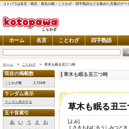
コトパワは名言・格言・座右の銘・ことわざ・四字熟語などを集めた言葉のデータベ
ホーム
名言
ことわざ
四字熟語
ホーム
ことわざ
草木も眠る丑三つ時
現在の掲載数
草木も眠る丑三つ時
ことわざ数
2,724件
ランダム表示
ランダム表示する
草木も眠る丑三
五十音索引
[よみ]
あ
い
う
え
お
くさきもねむるうしみつどき