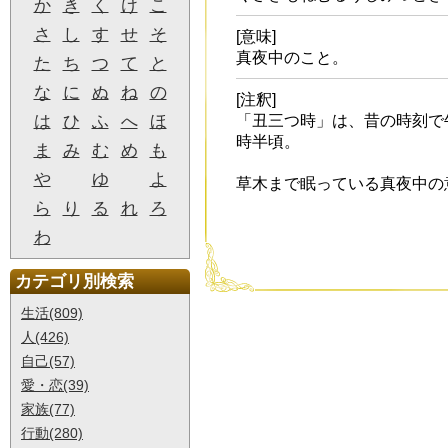
か
き
く
け
こ
さ
し
す
せ
そ
[意味]
真夜中のこと。
た
ち
つ
て
と
な
に
ぬ
ね
の
[注釈]
は
ひ
ふ
へ
ほ
「丑三つ時」は、昔の時刻で
時半頃。
ま
み
む
め
も
や
ゆ
よ
草木まで眠っている真夜中の
ら
り
る
れ
ろ
わ
カテゴリ別検索
生活(809)
人(426)
自己(57)
愛・恋(39)
家族(77)
行動(280)