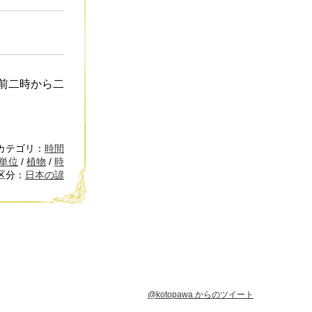
前二時から二
カテゴリ：
時間
単位
/
植物
/
時
区分：
日本の諺
@kotopawa からのツイート