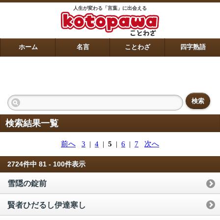
人生が変わる「言葉」に出会える
ホーム
名言
ことわざ
四字熟語
検索
検索結果一覧
前へ
3
|
4
|
5
|
6
|
7
次へ
2724件中 81 - 100件表示
雪隠の錠前
賢者ひだるし伊達寒し