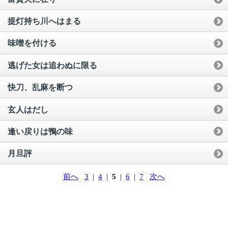
提灯持ち川へはまる
味噌を付ける
逃げた女は追わぬに限る
快刀、乱麻を断つ
玄人はだし
逢い戻りは鴨の味
月旦評
前へ
3
|
4
|
5
|
6
|
7
次へ