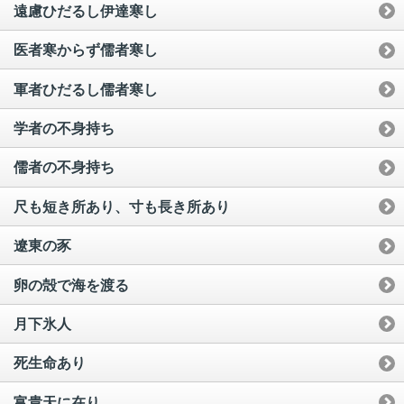
遠慮ひだるし伊達寒し
医者寒からず儒者寒し
軍者ひだるし儒者寒し
学者の不身持ち
儒者の不身持ち
尺も短き所あり、寸も長き所あり
遼東の豕
卵の殻で海を渡る
月下氷人
死生命あり
富貴天に在り