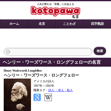
人生が変わる「言葉」に出会える
ホーム
名言
ことわざ
四字熟語
検索
ヘンリー・ワーズワース・ロングフェローの名言
Henry Wadsworth Longfellow
ヘンリー・ワーズワース・ロングフェロー
アメリカの詩人
1807年～1882年
職業タグ：
詩人 ・俳人・歌人