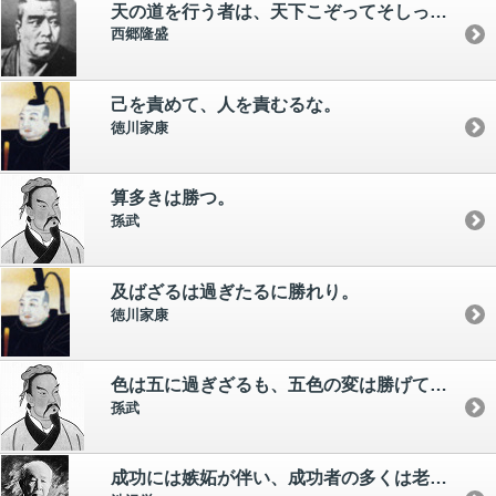
天の道を行う者は、天下こぞってそしっても屈しない。 その名を天下こぞって褒めても奢らない
西郷隆盛
己を責めて、人を責むるな。
徳川家康
算多きは勝つ。
孫武
及ばざるは過ぎたるに勝れり。
徳川家康
色は五に過ぎざるも、五色の変は勝げて観る可からず。
孫武
成功には嫉妬が伴い、成功者の多くは老獪と目されやすい。 地位と名誉には、それぞれ付随する慎みがあることを忘れてはならぬ。