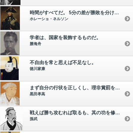
時間がすべてだ。 5分の差が勝敗を分ける。
ホレーショ・ネルソン
学者は、国家を装飾するものだ。
勝海舟
不自由を常と思えば不足なし。
徳川家康
まず自分の行状を正しくし、理非賞罰をはっきりさせていれば、叱ったり脅したりしなくても、自然に威は備わるものだ。
黒田孝高
戦えば勝ち攻むれば取るも、其の功を修めざる者は凶なり。
孫武