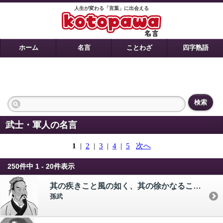
人生が変わる「言葉」に出会える
ホーム
名言
ことわざ
四字熟語
検索
武士・軍人の名言
1
|
2
|
3
|
4
|
5
次へ
250件中 1 - 20件表示
其の疾きこと風の如く、其の徐かなること林の如く、侵掠すること火の如く、動かざること山の如く、知り難きこと陰の如く、動くこと雷震の如し。
孫武