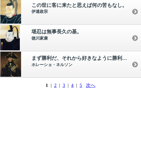
この世に客に来たと思えば何の苦もなし。
伊達政宗
堪忍は無事長久の基。
徳川家康
まず勝利だ、それから好きなように勝利を利用すればいい。
ホレーショ・ネルソン
1
|
2
|
3
|
4
|
5
次へ