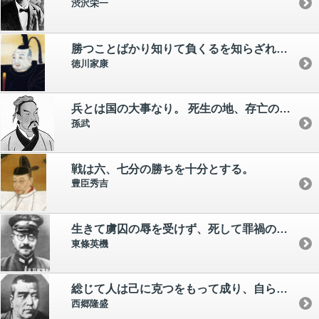
渋沢栄一
勝つことばかり知りて負くるを知らざれば、害その身に至る。
徳川家康
兵とは国の大事なり。 死生の地、存亡の道、察せざるべからざるなり。
孫武
戦は六、七分の勝ちを十分とする。
豊臣秀吉
生きて虜囚の辱を受けず、死して罪禍の汚名を残すこと勿れ。
東條英機
総じて人は己に克つをもって成り、自ら愛するをもって敗るるぞ。
西郷隆盛