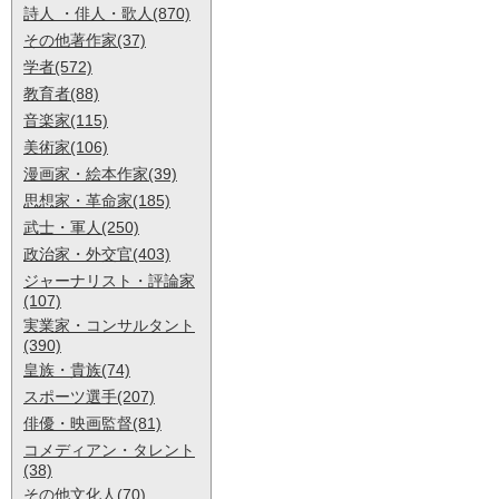
詩人 ・俳人・歌人(870)
その他著作家(37)
学者(572)
教育者(88)
音楽家(115)
美術家(106)
漫画家・絵本作家(39)
思想家・革命家(185)
武士・軍人(250)
政治家・外交官(403)
ジャーナリスト・評論家
(107)
実業家・コンサルタント
(390)
皇族・貴族(74)
スポーツ選手(207)
俳優・映画監督(81)
コメディアン・タレント
(38)
その他文化人(70)