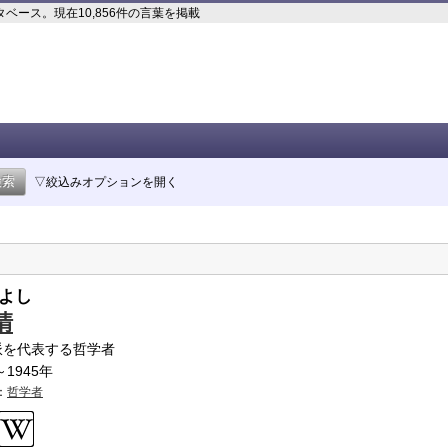
ース。現在10,856件の言葉を掲載
▽絞込みオプションを開く
よし
清
派を代表する哲学者
～1945年
：
哲学者