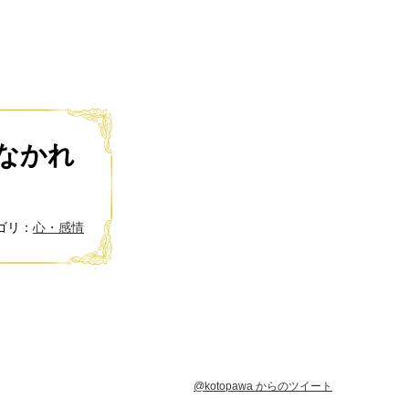
なかれ
ゴリ：
心・感情
@kotopawa からのツイート