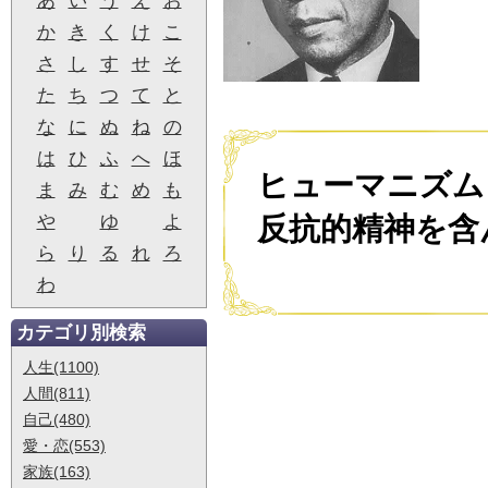
あ
い
う
え
お
か
き
く
け
こ
さ
し
す
せ
そ
た
ち
つ
て
と
な
に
ぬ
ね
の
は
ひ
ふ
へ
ほ
ヒューマニズム
ま
み
む
め
も
や
ゆ
よ
反抗的精神を含
ら
り
る
れ
ろ
わ
カテゴリ別検索
人生(1100)
人間(811)
自己(480)
愛・恋(553)
家族(163)