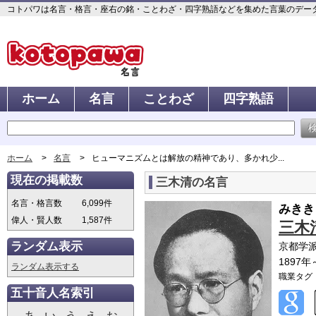
コトパワは名言・格言・座右の銘・ことわざ・四字熟語などを集めた言葉のデータベ
ホーム
名言
ことわざ
四字熟語
ホーム
名言
ヒューマニズムとは解放の精神であり、多かれ少...
現在の掲載数
三木清の名言
名言・格言数
6,099件
みきき
偉人・賢人数
1,587件
三木
ランダム表示
京都学
1897年
ランダム表示する
職業タグ
五十音人名索引