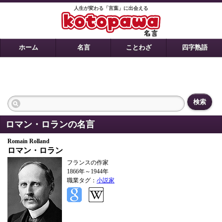
人生が変わる「言葉」に出会える
ホーム
名言
ことわざ
四字熟語
検索
ロマン・ロランの名言
Romain Rolland
ロマン・ロラン
フランスの作家
1866年～1944年
職業タグ：
小説家