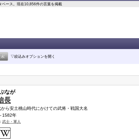
ース。現在10,856件の言葉を掲載
▽絞込みオプションを開く
ぶなが
信長
代から安土桃山時代にかけての武将・戦国大名
～1582年
：
武士・軍人