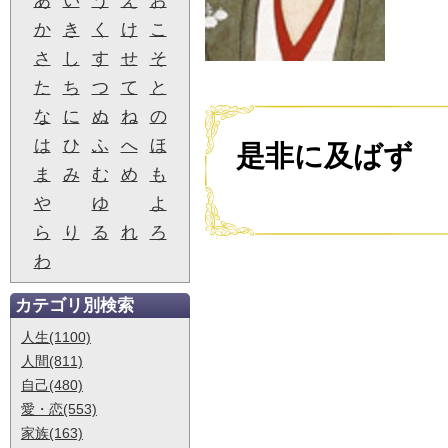
あ
い
う
え
お
か
き
く
け
こ
さ
し
す
せ
そ
た
ち
つ
て
と
な
に
ぬ
ね
の
は
ひ
ふ
へ
ほ
是非に及ばず
ま
み
む
め
も
や
ゆ
よ
ら
り
る
れ
ろ
わ
カテゴリ別検索
人生(1100)
人間(811)
自己(480)
愛・恋(553)
家族(163)