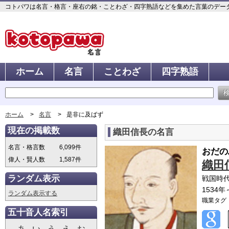
コトパワは名言・格言・座右の銘・ことわざ・四字熟語などを集めた言葉のデータベ
ホーム
名言
ことわざ
四字熟語
ホーム
名言
是非に及ばず
現在の掲載数
織田信長の名言
名言・格言数
6,099件
おだの
偉人・賢人数
1,587件
織田
ランダム表示
戦国時
1534年
ランダム表示する
職業タグ
五十音人名索引