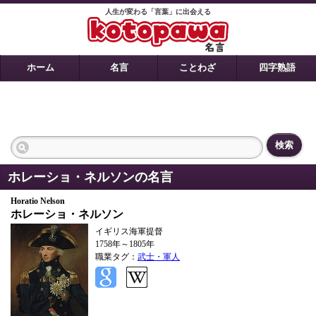
人生が変わる「言葉」に出会える
ホーム
名言
ことわざ
四字熟語
検索
ホレーショ・ネルソンの名言
Horatio Nelson
ホレーショ・ネルソン
イギリス海軍提督
1758年～1805年
職業タグ：
武士・軍人