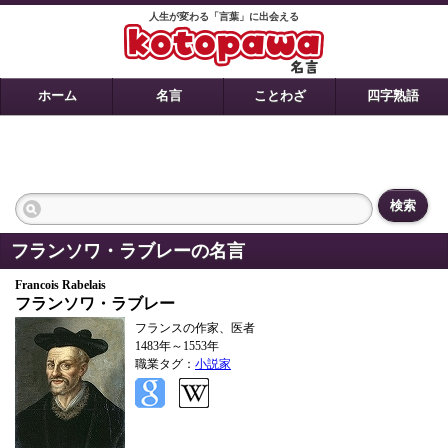
人生が変わる「言葉」に出会える
ホーム
名言
ことわざ
四字熟語
検索
フランソワ・ラブレーの名言
Francois Rabelais
フランソワ・ラブレー
フランスの作家、医者
1483年～1553年
職業タグ：
小説家