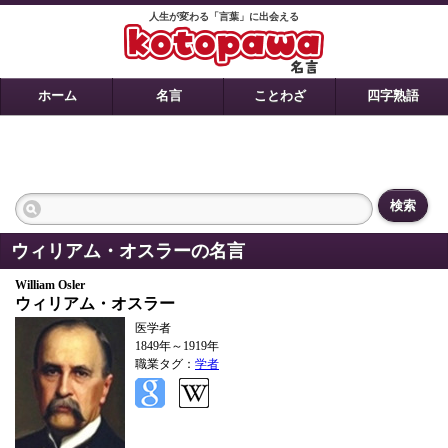
人生が変わる「言葉」に出会える
ホーム
名言
ことわざ
四字熟語
検索
ウィリアム・オスラーの名言
William Osler
ウィリアム・オスラー
医学者
1849年～1919年
職業タグ：
学者