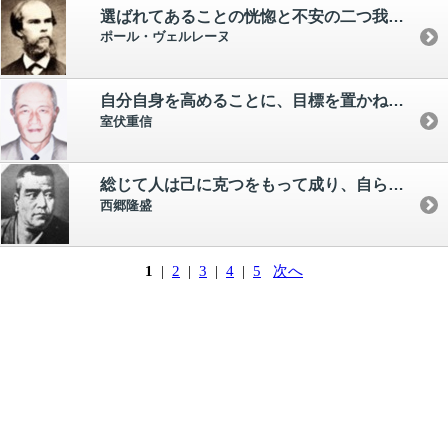
選ばれてあることの恍惚と不安の二つ我に在り。
ポール・ヴェルレーヌ
自分自身を高めることに、目標を置かねばならない。
室伏重信
総じて人は己に克つをもって成り、自ら愛するをもって敗るるぞ。
西郷隆盛
1
|
2
|
3
|
4
|
5
次へ