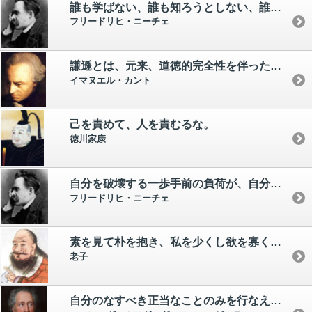
誰も学ばない、誰も知ろうとしない、誰も教えない。 ――孤独に耐えることを。
フリードリヒ・ニーチェ
謙遜とは、元来、道徳的完全性を伴った自らの価値の比較以外のなにものでもない。
イマヌエル・カント
己を責めて、人を責むるな。
徳川家康
自分を破壊する一歩手前の負荷が、自分を強くしてくれる。
フリードリヒ・ニーチェ
素を見て朴を抱き、私を少くし欲を寡くせん。
老子
自分のなすべき正当なことのみを行なえ。 そのほかのことはおのずからなされよう。