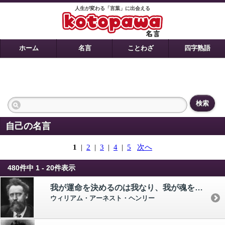
人生が変わる「言葉」に出会える
ホーム
名言
ことわざ
四字熟語
検索
自己の名言
1
|
2
|
3
|
4
|
5
次へ
480件中 1 - 20件表示
我が運命を決めるのは我なり、我が魂を制するのは我なり。
ウィリアム・アーネスト・ヘンリー