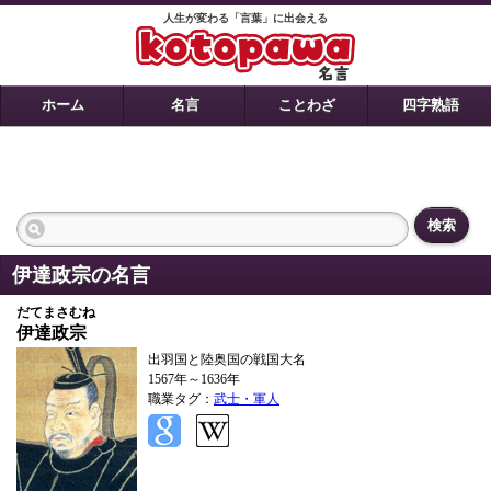
人生が変わる「言葉」に出会える
ホーム
名言
ことわざ
四字熟語
検索
伊達政宗の名言
だてまさむね
伊達政宗
出羽国と陸奥国の戦国大名
1567年～1636年
職業タグ：
武士・軍人