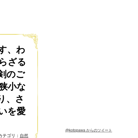
す、わ
らざる
剣のご
狭小な
り、さ
いを愛
@kotopawa からのツイート
カテゴリ：
自然