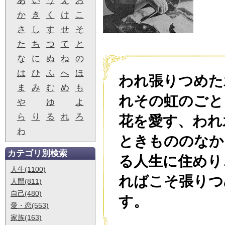
あ
い
う
え
お
か
き
く
け
こ
さ
し
す
せ
そ
た
ち
つ
て
と
な
に
ぬ
ね
の
は
ひ
ふ
へ
ほ
われ張りつめた
ま
み
む
め
も
れその虹のごと
や
ゆ
よ
ら
り
る
れ
ろ
花を愛す、われ
わ
ときもののなか
カテゴリ別検索
る人生に住めり
人生(1100)
ればこそ張りつ
人間(811)
自己(480)
す。
愛・恋(553)
家族(163)