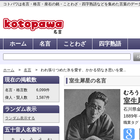
コトパワは名言・格言・座右の銘・ことわざ・四字熟語などを集めた言葉のデータベ
ホーム
名言
ことわざ
四字熟語
ホーム
名言
われ張りつめた氷を愛す、かかる切なき思いを愛...
現在の掲載数
室生犀星の名言
名言・格言数
6,099件
むろう
偉人・賢人数
1,587件
室生
ランダム表示
石川県
1889年
ランダム表示する
職業タグ
五十音人名索引