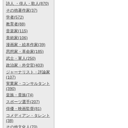
詩人 ・俳人・歌人(870)
その他著作家(37)
学者(572)
教育者(88)
音楽家(115)
美術家(106)
漫画家・絵本作家(39)
思想家・革命家(185)
武士・軍人(250)
政治家・外交官(403)
ジャーナリスト・評論家
(107)
実業家・コンサルタント
(390)
皇族・貴族(74)
スポーツ選手(207)
俳優・映画監督(81)
コメディアン・タレント
(38)
その他文化人(70)