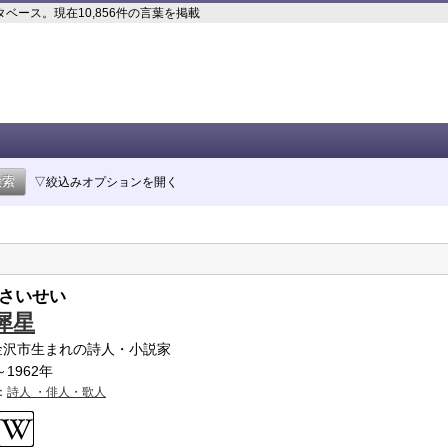
ース。現在10,856件の言葉を掲載
▽絞込みオプションを開く
さいせい
犀星
金沢市生まれの詩人・小説家
～1962年
：
詩人 ・俳人・歌人