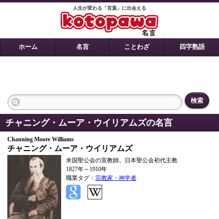
人生が変わる「言葉」に出会える
ホーム
名言
ことわざ
四字熟語
検索
チャニング・ムーア・ウイリアムズの名言
Channing Moore Williams
チャニング・ムーア・ウイリアムズ
米国聖公会の宣教師。日本聖公会初代主教
1827年～1910年
職業タグ：
宗教家・神学者