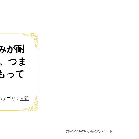
みが耐
、つま
もって
カテゴリ：
人間
@kotopawa からのツイート