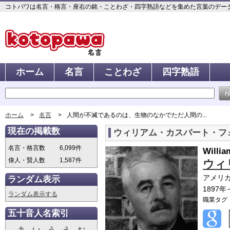
コトパワは名言・格言・座右の銘・ことわざ・四字熟語などを集めた言葉のデータベ
ホーム
名言
ことわざ
四字熟語
ホーム
名言
人間が不滅であるのは、生物のなかでただ人間の...
現在の掲載数
ウィリアム・カスバート・フ
名言・格言数
6,099件
Willia
偉人・賢人数
1,587件
ウィ
アメリ
ランダム表示
1897年
ランダム表示する
職業タグ
五十音人名索引