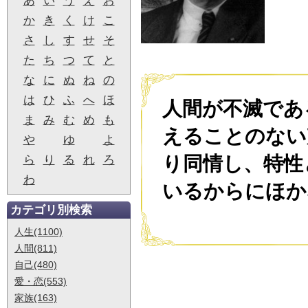
あ
い
う
え
お
か
き
く
け
こ
さ
し
す
せ
そ
た
ち
つ
て
と
な
に
ぬ
ね
の
は
ひ
ふ
へ
ほ
人間が不滅であ
ま
み
む
め
も
えることのない
や
ゆ
よ
り同情し、特性
ら
り
る
れ
ろ
わ
いるからにほか
カテゴリ別検索
人生(1100)
人間(811)
自己(480)
愛・恋(553)
家族(163)