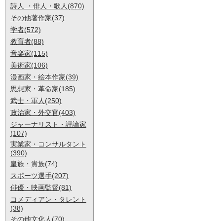
詩人 ・俳人・歌人(870)
その他著作家(37)
学者(572)
教育者(88)
音楽家(115)
美術家(106)
漫画家・絵本作家(39)
思想家・革命家(185)
武士・軍人(250)
政治家・外交官(403)
ジャーナリスト・評論家
(107)
実業家・コンサルタント
(390)
皇族・貴族(74)
スポーツ選手(207)
俳優・映画監督(81)
コメディアン・タレント
(38)
その他文化人(70)