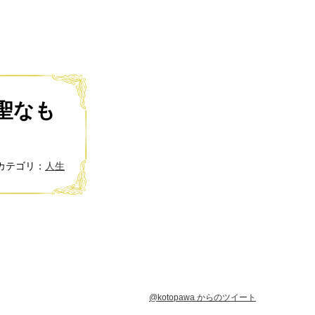
聖なも
カテゴリ：
人生
@kotopawa からのツイート