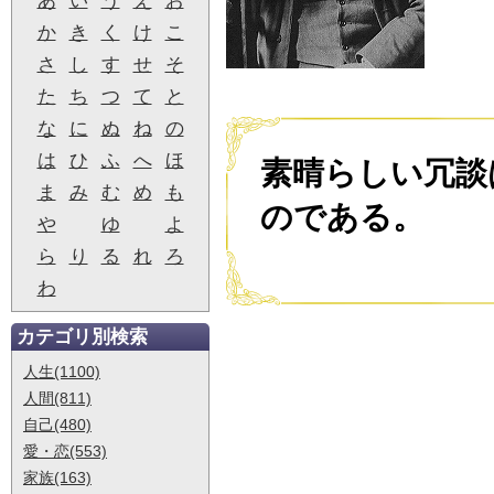
あ
い
う
え
お
か
き
く
け
こ
さ
し
す
せ
そ
た
ち
つ
て
と
な
に
ぬ
ね
の
は
ひ
ふ
へ
ほ
素晴らしい冗談
ま
み
む
め
も
のである。
や
ゆ
よ
ら
り
る
れ
ろ
わ
カテゴリ別検索
人生(1100)
人間(811)
自己(480)
愛・恋(553)
家族(163)