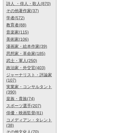
詩人 ・俳人・歌人(870)
その他著作家(37)
学者(572)
教育者(88)
音楽家(115)
美術家(106)
漫画家・絵本作家(39)
思想家・革命家(185)
武士・軍人(250)
政治家・外交官(403)
ジャーナリスト・評論家
(107)
実業家・コンサルタント
(390)
皇族・貴族(74)
スポーツ選手(207)
俳優・映画監督(81)
コメディアン・タレント
(38)
その他文化人(70)