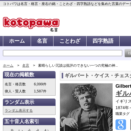
コトパワは名言・格言・座右の銘・ことわざ・四字熟語などを集めた言葉のデータベ
ホーム
名言
ことわざ
四字熟語
ホーム
名言
素晴らしい冗談は批評のできない一つの究極の神...
現在の掲載数
ギルバート・ケイス・チェス
名言・格言数
6,099件
Gilber
偉人・賢人数
1,587件
ギル
イギリ
ランダム表示
1874年
ランダム表示する
職業タグ
五十音人名索引