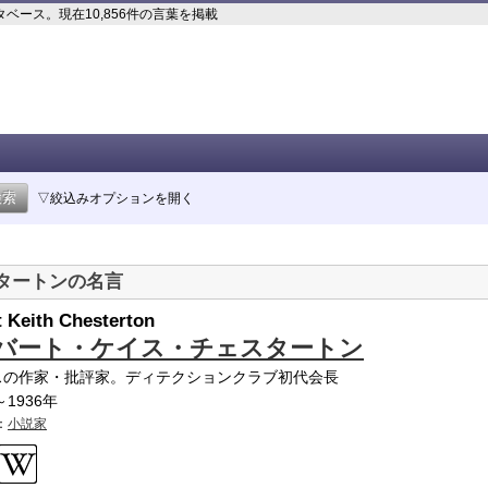
ース。現在10,856件の言葉を掲載
▽絞込みオプションを開く
タートンの名言
t Keith Chesterton
バート・ケイス・チェスタートン
スの作家・批評家。ディテクションクラブ初代会長
～1936年
：
小説家