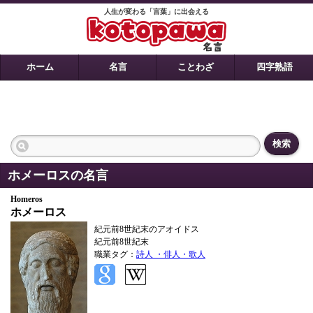
人生が変わる「言葉」に出会える
ホーム
名言
ことわざ
四字熟語
検索
ホメーロスの名言
Homeros
ホメーロス
紀元前8世紀末のアオイドス
紀元前8世紀末
職業タグ：
詩人 ・俳人・歌人