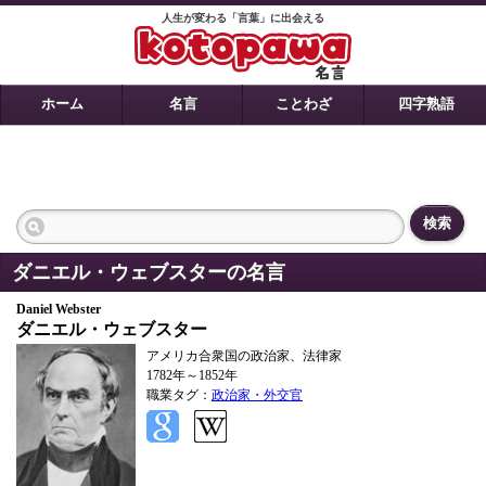
人生が変わる「言葉」に出会える
ホーム
名言
ことわざ
四字熟語
検索
ダニエル・ウェブスターの名言
Daniel Webster
ダニエル・ウェブスター
アメリカ合衆国の政治家、法律家
1782年～1852年
職業タグ：
政治家・外交官