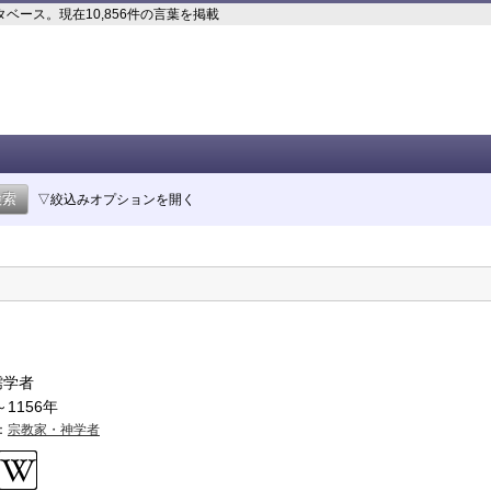
ース。現在10,856件の言葉を掲載
▽絞込みオプションを開く
儒学者
～1156年
：
宗教家・神学者