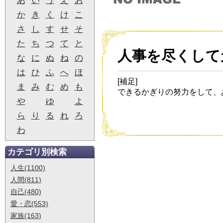
あ
い
う
え
お
か
き
く
け
こ
さ
し
す
せ
そ
た
ち
つ
て
と
人事を尽くして
な
に
ぬ
ね
の
は
ひ
ふ
へ
ほ
[補足]
ま
み
む
め
も
できるかぎりの努力をして、
や
ゆ
よ
ら
り
る
れ
ろ
わ
カテゴリ別検索
人生(1100)
人間(811)
自己(480)
愛・恋(553)
家族(163)