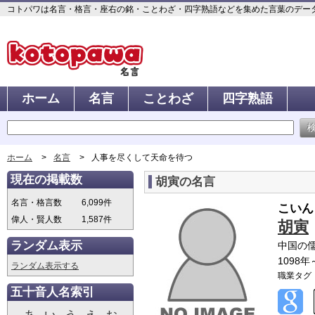
コトパワは名言・格言・座右の銘・ことわざ・四字熟語などを集めた言葉のデータベ
ホーム
名言
ことわざ
四字熟語
ホーム
名言
人事を尽くして天命を待つ
現在の掲載数
胡寅の名言
名言・格言数
6,099件
こいん
偉人・賢人数
1,587件
胡寅
ランダム表示
中国の
1098年
ランダム表示する
職業タグ
五十音人名索引