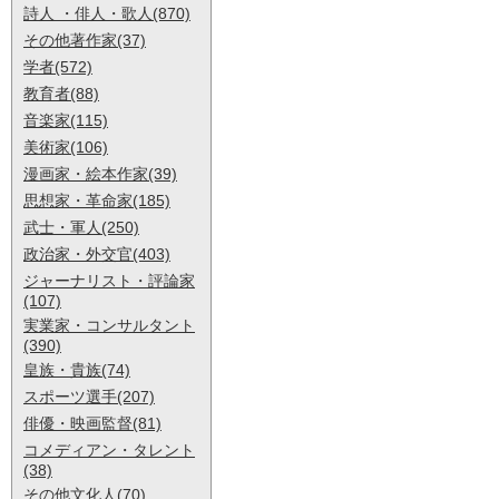
詩人 ・俳人・歌人(870)
その他著作家(37)
学者(572)
教育者(88)
音楽家(115)
美術家(106)
漫画家・絵本作家(39)
思想家・革命家(185)
武士・軍人(250)
政治家・外交官(403)
ジャーナリスト・評論家
(107)
実業家・コンサルタント
(390)
皇族・貴族(74)
スポーツ選手(207)
俳優・映画監督(81)
コメディアン・タレント
(38)
その他文化人(70)