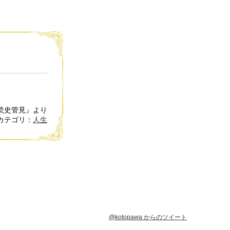
読史管見』より
カテゴリ：
人生
@kotopawa からのツイート