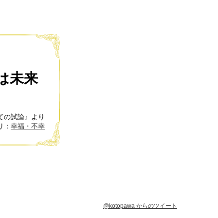
は未来
ての試論』より
リ：
幸福・不幸
@kotopawa からのツイート