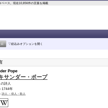
ース。現在10,856件の言葉を掲載
▽絞込みオプションを開く
言
nder Pope
キサンダー・ポープ
スの詩人
～1744年
：
詩人 ・俳人・歌人