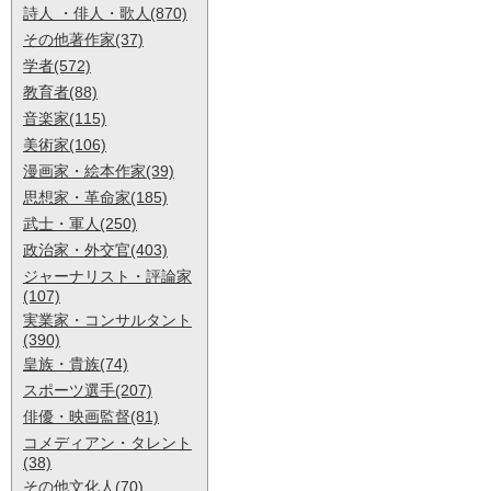
詩人 ・俳人・歌人(870)
その他著作家(37)
学者(572)
教育者(88)
音楽家(115)
美術家(106)
漫画家・絵本作家(39)
思想家・革命家(185)
武士・軍人(250)
政治家・外交官(403)
ジャーナリスト・評論家
(107)
実業家・コンサルタント
(390)
皇族・貴族(74)
スポーツ選手(207)
俳優・映画監督(81)
コメディアン・タレント
(38)
その他文化人(70)