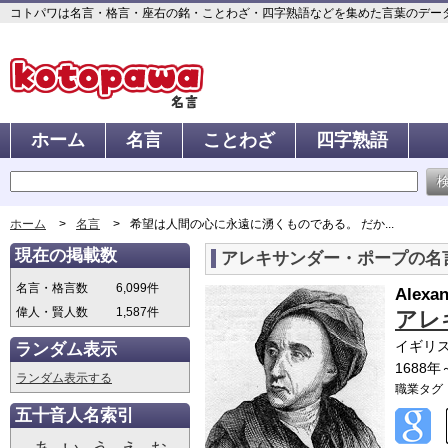
コトパワは名言・格言・座右の銘・ことわざ・四字熟語などを集めた言葉のデータベ
ホーム
名言
ことわざ
四字熟語
ホーム
名言
希望は人間の心に永遠に湧くものである。 だか...
現在の掲載数
アレキサンダー・ポープの名
名言・格言数
6,099件
Alexa
偉人・賢人数
1,587件
アレ
イギリ
ランダム表示
1688年
ランダム表示する
職業タグ
五十音人名索引