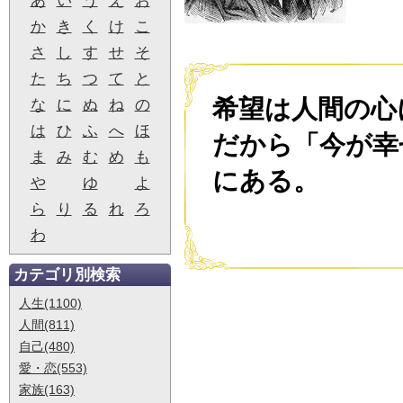
あ
い
う
え
お
か
き
く
け
こ
さ
し
す
せ
そ
た
ち
つ
て
と
希望は人間の心
な
に
ぬ
ね
の
は
ひ
ふ
へ
ほ
だから「今が幸
ま
み
む
め
も
にある。
や
ゆ
よ
ら
り
る
れ
ろ
わ
カテゴリ別検索
人生(1100)
人間(811)
自己(480)
愛・恋(553)
家族(163)