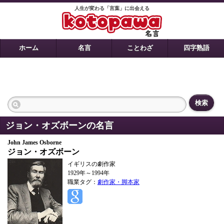
人生が変わる「言葉」に出会える
ホーム
名言
ことわざ
四字熟語
検索
ジョン・オズボーンの名言
John James Osborne
ジョン・オズボーン
イギリスの劇作家
1929年～1994年
職業タグ：
劇作家・脚本家