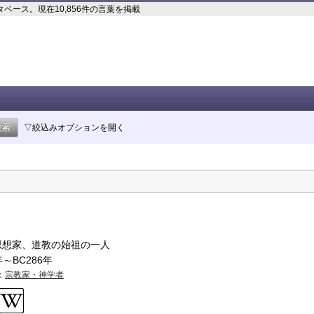
ース。現在10,856件の言葉を掲載
▽絞込みオプションを開く
思想家、道教の始祖の一人
年～BC286年
：
宗教家・神学者