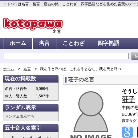
コトパワは名言・格言・座右の銘・ことわざ・四字熟語などを集めた言葉のデータベ
ホーム
名言
ことわざ
四字熟語
ホーム
名言
我を牛と呼べば、これを牛となし、我を馬と呼べ...
現在の掲載数
荘子の名言
名言・格言数
6,099件
そうし
偉人・賢人数
1,587件
荘子
ランダム表示
中国の
BC369
ランダム表示する
職業タグ
五十音人名索引