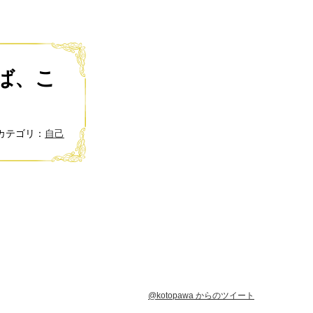
ば、こ
カテゴリ：
自己
@kotopawa からのツイート