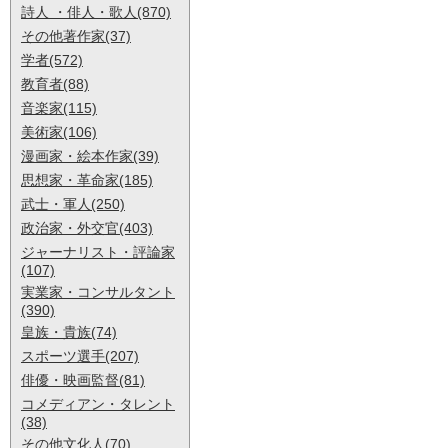
詩人 ・俳人・歌人(870)
その他著作家(37)
学者(572)
教育者(88)
音楽家(115)
美術家(106)
漫画家・絵本作家(39)
思想家・革命家(185)
武士・軍人(250)
政治家・外交官(403)
ジャーナリスト・評論家
(107)
実業家・コンサルタント
(390)
皇族・貴族(74)
スポーツ選手(207)
俳優・映画監督(81)
コメディアン・タレント
(38)
その他文化人(70)