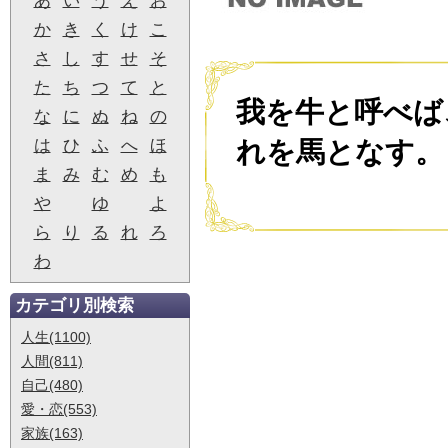
あ
い
う
え
お
か
き
く
け
こ
さ
し
す
せ
そ
た
ち
つ
て
と
我を牛と呼べば
な
に
ぬ
ね
の
は
ひ
ふ
へ
ほ
れを馬となす。
ま
み
む
め
も
や
ゆ
よ
ら
り
る
れ
ろ
わ
カテゴリ別検索
人生(1100)
人間(811)
自己(480)
愛・恋(553)
家族(163)