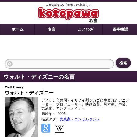
人生が変わる「言葉」に出会える
ホーム
名言
ことわざ
四字熟語
検索
ウォルト・ディズニーの名言
Walt Disney
ウォルト・ディズニー
アメリカ合衆国・イリノイ州シカゴに生まれたアニメ
ーター、プロデューサー、映画監督、脚本家、声優、
実業家、エンターテイナー
1901年～1966年
職業タグ：
実業家・コンサルタント