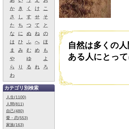
あ
い
う
え
お
か
き
く
け
こ
さ
し
す
せ
そ
た
ち
つ
て
と
な
に
ぬ
ね
の
は
ひ
ふ
へ
ほ
自然は多くの人
ま
み
む
め
も
ある人にとって
や
ゆ
よ
ら
り
る
れ
ろ
わ
カテゴリ別検索
人生(1100)
人間(811)
自己(480)
愛・恋(553)
家族(163)