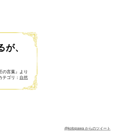
るが、
匠の言葉』より
カテゴリ：
自然
@kotopawa からのツイート