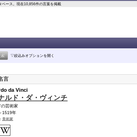
ース。現在10,856件の言葉を掲載
▽絞込みオプションを開く
名言
do da Vinci
ナルド・ダ・ヴィンチ
アの芸術家
～1519年
：
美術家