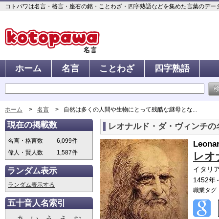
コトパワは名言・格言・座右の銘・ことわざ・四字熟語などを集めた言葉のデータベ
ホーム
名言
ことわざ
四字熟語
ホーム
名言
自然は多くの人間や生物にとって残酷な継母とな...
現在の掲載数
レオナルド・ダ・ヴィンチの
名言・格言数
6,099件
Leonar
偉人・賢人数
1,587件
レオ
イタリ
ランダム表示
1452年
ランダム表示する
職業タグ
五十音人名索引