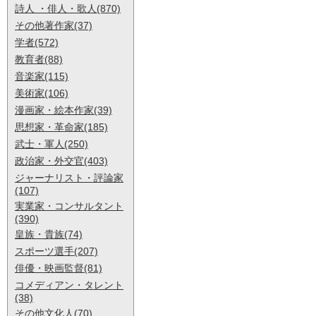
詩人 ・俳人・歌人(870)
その他著作家(37)
学者(572)
教育者(88)
音楽家(115)
美術家(106)
漫画家・絵本作家(39)
思想家・革命家(185)
武士・軍人(250)
政治家・外交官(403)
ジャーナリスト・評論家
(107)
実業家・コンサルタント
(390)
皇族・貴族(74)
スポーツ選手(207)
俳優・映画監督(81)
コメディアン・タレント
(38)
その他文化人(70)