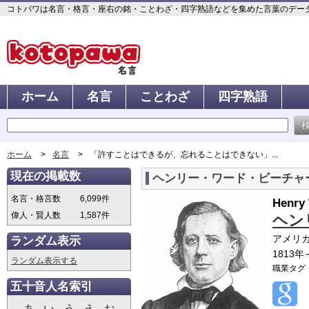
コトパワは名言・格言・座右の銘・ことわざ・四字熟語などを集めた言葉のデータベ
ホーム
名言
ことわざ
四字熟語
ホーム
名言
「許すことはできるが、忘れることはできない」...
現在の掲載数
ヘンリー・ワード・ビーチャ
名言・格言数
6,099件
Henry
偉人・賢人数
1,587件
ヘン
アメリ
ランダム表示
1813年
ランダム表示する
職業タグ
五十音人名索引