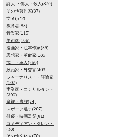
詩人 ・俳人・歌人(870)
その他著作家(37)
学者(572)
教育者(88)
音楽家(115)
美術家(106)
漫画家・絵本作家(39)
思想家・革命家(185)
武士・軍人(250)
政治家・外交官(403)
ジャーナリスト・評論家
(107)
実業家・コンサルタント
(390)
皇族・貴族(74)
スポーツ選手(207)
俳優・映画監督(81)
コメディアン・タレント
(38)
その他文化人(70)