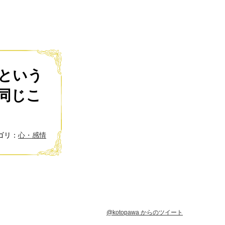
という
同じこ
ゴリ：
心・感情
@kotopawa からのツイート