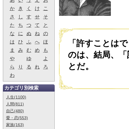
あ
い
う
え
お
か
き
く
け
こ
さ
し
す
せ
そ
た
ち
つ
て
と
な
に
ぬ
ね
の
「許すことはで
は
ひ
ふ
へ
ほ
ま
み
む
め
も
のは、結局、「
や
ゆ
よ
とだ。
ら
り
る
れ
ろ
わ
カテゴリ別検索
人生(1100)
人間(811)
自己(480)
愛・恋(553)
家族(163)