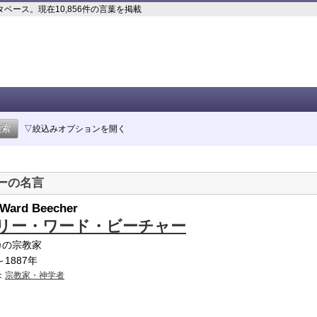
ース。現在10,856件の言葉を掲載
▽絞込みオプションを開く
ーの名言
 Ward Beecher
リー・ワード・ビーチャー
カの宗教家
～1887年
：
宗教家・神学者