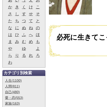
あ
い
う
え
お
か
き
く
け
こ
さ
し
す
せ
そ
た
ち
つ
て
と
な
に
ぬ
ね
の
は
ひ
ふ
へ
ほ
必死に生きてこ
ま
み
む
め
も
や
ゆ
よ
ら
り
る
れ
ろ
わ
カテゴリ別検索
人生(1100)
人間(811)
自己(480)
愛・恋(553)
家族(163)