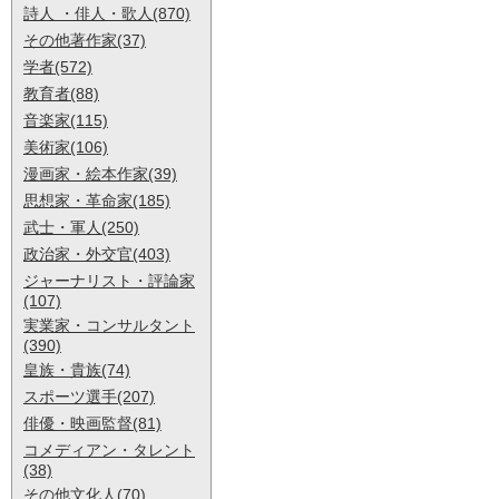
詩人 ・俳人・歌人(870)
その他著作家(37)
学者(572)
教育者(88)
音楽家(115)
美術家(106)
漫画家・絵本作家(39)
思想家・革命家(185)
武士・軍人(250)
政治家・外交官(403)
ジャーナリスト・評論家
(107)
実業家・コンサルタント
(390)
皇族・貴族(74)
スポーツ選手(207)
俳優・映画監督(81)
コメディアン・タレント
(38)
その他文化人(70)