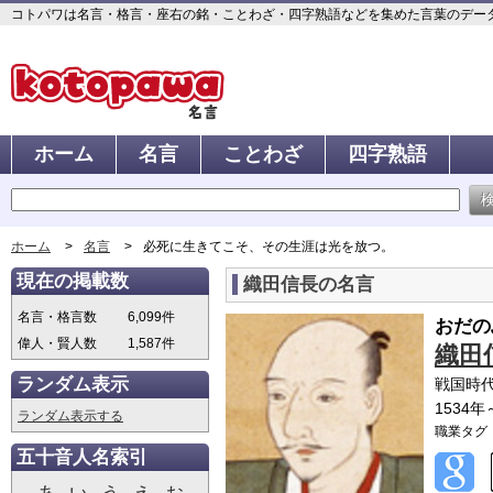
コトパワは名言・格言・座右の銘・ことわざ・四字熟語などを集めた言葉のデータベ
ホーム
名言
ことわざ
四字熟語
ホーム
名言
必死に生きてこそ、その生涯は光を放つ。
現在の掲載数
織田信長の名言
名言・格言数
6,099件
おだの
偉人・賢人数
1,587件
織田
ランダム表示
戦国時
1534年
ランダム表示する
職業タグ
五十音人名索引