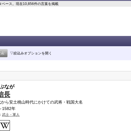
ース。現在10,856件の言葉を掲載
▽絞込みオプションを開く
ぶなが
信長
代から安土桃山時代にかけての武将・戦国大名
～1582年
：
武士・軍人