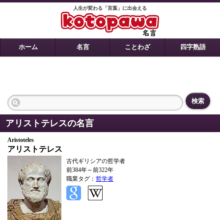
人生が変わる「言葉」に出会える
ホーム
名言
ことわざ
四字熟語
検索
アリストテレスの名言
Aristoteles
アリストテレス
古代ギリシアの哲学者
前384年～前322年
職業タグ：
哲学者