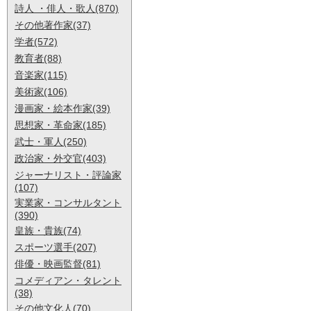
詩人 ・俳人・歌人(870)
その他著作家(37)
学者(572)
教育者(88)
音楽家(115)
美術家(106)
漫画家・絵本作家(39)
思想家・革命家(185)
武士・軍人(250)
政治家・外交官(403)
ジャーナリスト・評論家
(107)
実業家・コンサルタント
(390)
皇族・貴族(74)
スポーツ選手(207)
俳優・映画監督(81)
コメディアン・タレント
(38)
その他文化人(70)