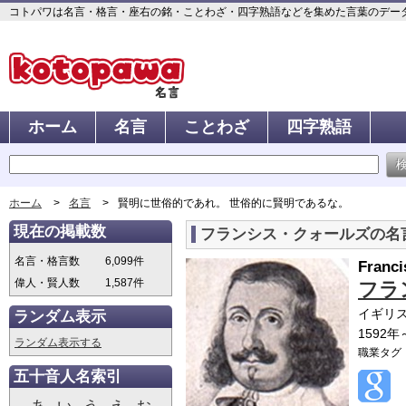
コトパワは名言・格言・座右の銘・ことわざ・四字熟語などを集めた言葉のデータベ
ホーム
名言
ことわざ
四字熟語
ホーム
名言
賢明に世俗的であれ。 世俗的に賢明であるな。
現在の掲載数
フランシス・クォールズの名
名言・格言数
6,099件
Franci
偉人・賢人数
1,587件
フラ
イギリ
ランダム表示
1592年
ランダム表示する
職業タグ
五十音人名索引