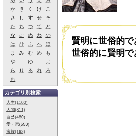
あ
い
う
え
お
か
き
く
け
こ
さ
し
す
せ
そ
た
ち
つ
て
と
な
に
ぬ
ね
の
賢明に世俗的で
は
ひ
ふ
へ
ほ
世俗的に賢明で
ま
み
む
め
も
や
ゆ
よ
ら
り
る
れ
ろ
わ
カテゴリ別検索
人生(1100)
人間(811)
自己(480)
愛・恋(553)
家族(163)