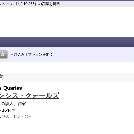
ース。現在10,856件の言葉を掲載
▽絞込みオプションを開く
言
s Quarles
ンシス・クォールズ
スの詩人、作家
～1644年
：
詩人 ・俳人・歌人