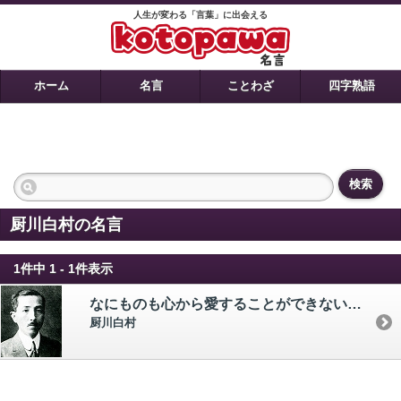
人生が変わる「言葉」に出会える
ホーム
名言
ことわざ
四字熟語
検索
厨川白村の名言
1件中 1 - 1件表示
なにものも心から愛することができないということは、人間として最大の不幸であり、悲哀であらねばならぬ。
厨川白村