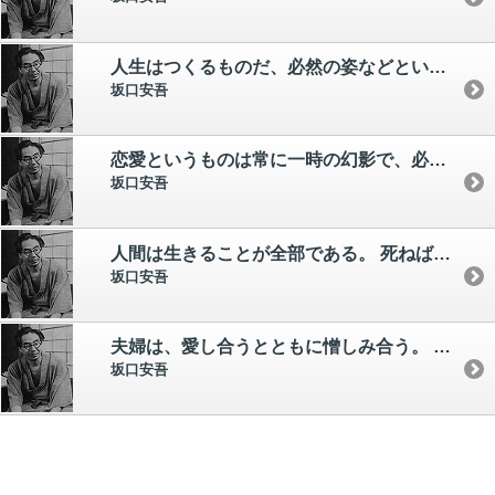
人生はつくるものだ、必然の姿などというものはない
坂口安吾
恋愛というものは常に一時の幻影で、必ず亡び、さめるものだ、 ということを知っている大人の心は不幸だ。
坂口安吾
人間は生きることが全部である。 死ねばすべてなくなる。
坂口安吾
夫婦は、愛し合うとともに憎しみ合う。 かかる憎しみを恐れてはならぬ。 正しく憎しみ合うがよく、鋭く対立するが良い。
坂口安吾