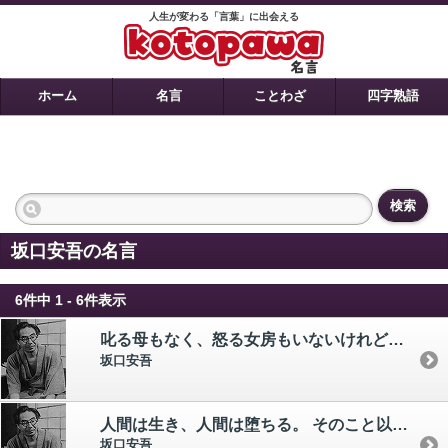
人生が変わる「言葉」に出会える
ホーム
名言
ことわざ
四字熟語
検索
坂口安吾の名言
6件中 1 - 6件表示
叱る母もなく、怒る女房もいないけれども、家へ帰ると、叱られてしまう。 人は孤独で、誰に気がねのいらない生活の中でも、決して自由ではないのである。
坂口安吾
人間は生き、人間は堕ちる。 そのこと以外に人間を救う便利な近道はない。
坂口安吾