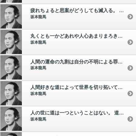
疲れちょると思案がどうしても滅入る。 よう寝足ると猛然と自信がわく
坂本龍馬
丸くとも一かどあれや人心あまりまろきはころびやすきぞ
坂本龍馬
人間の運命の九割は自分の不明による罪だ。
坂本龍馬
人間好きな道によって世界を切り拓いてゆく。
坂本龍馬
人の世に道は一つということはない。 道は百も千も万もある
坂本龍馬