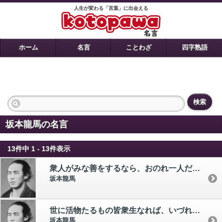
人生が変わる「言葉」に出会える
ホーム
名言
ことわざ
四字熟語
検索
坂本龍馬の名言
13件中 1 - 13件表示
衆人がみな善をするなら、おのれ一人だけは悪をしろ。 逆も、またしかり。 英雄とは、自分だけの道を歩くやつの事だ。
坂本龍馬
世に活物たるもの皆衆生なれば、いづれを上下とも定めがたし。 いま世の活物にては、ただ我をもって最上とすべし。
坂本龍馬