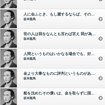
人に会ふとき、もし臆するならば、その相手が夫人とふざけるさまは如何ならんと思へ。
坂本龍馬
世の人は我をなんとも言わば言え 我が為すことは我のみぞ知る
坂本龍馬
人間というものはいかなる場合でも、好きな道、得手の道を捨ててはならんものじゃ。
坂本龍馬
金より大事なものに評判というものがある。 世間でおお仕事をなすのにこれほど大事なものはない。
坂本龍馬
船を沈めたその償いは、金を取らずに国を取る。
坂本龍馬