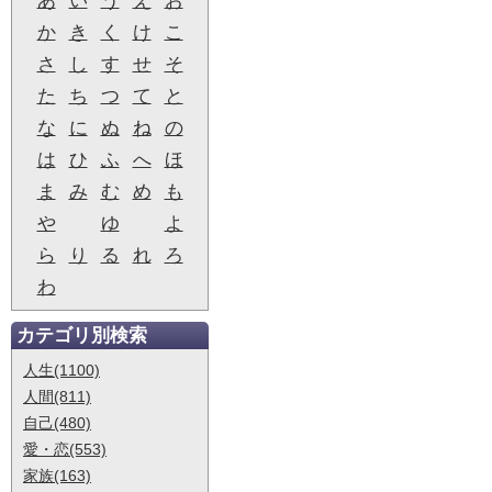
あ
い
う
え
お
か
き
く
け
こ
さ
し
す
せ
そ
た
ち
つ
て
と
な
に
ぬ
ね
の
は
ひ
ふ
へ
ほ
ま
み
む
め
も
や
ゆ
よ
ら
り
る
れ
ろ
わ
カテゴリ別検索
人生(1100)
人間(811)
自己(480)
愛・恋(553)
家族(163)