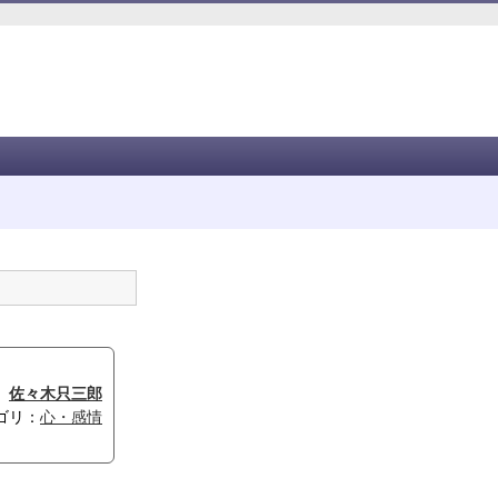
佐々木只三郎
ゴリ：
心・感情