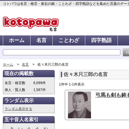
コトパワは名言・格言・座右の銘・ことわざ・四字熟語などを集めた言葉のデータベ
ホーム
名言
ことわざ
四字熟語
ホーム
名言
佐々木只三郎の名言
現在の掲載数
佐々木只三郎の名言
名言・格言数
6,099件
1件中 1-1件表示
偉人・賢人数
1,587件
弓馬も剣も鉾も
ランダム表示
ランダム表示する
五十音人名索引