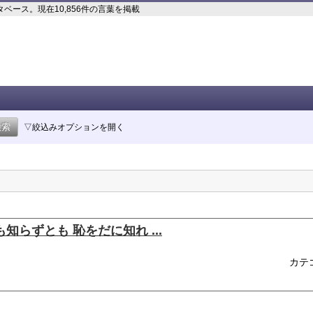
ース。現在10,856件の言葉を掲載
▽絞込みオプションを開く
知らずとも 恥をだに知れ ...
カテ