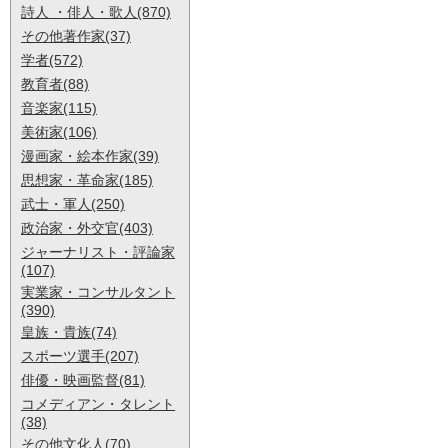
詩人 ・俳人・歌人(870)
その他著作家(37)
学者(572)
教育者(88)
音楽家(115)
美術家(106)
漫画家・絵本作家(39)
思想家・革命家(185)
武士・軍人(250)
政治家・外交官(403)
ジャーナリスト・評論家
(107)
実業家・コンサルタント
(390)
皇族・貴族(74)
スポーツ選手(207)
俳優・映画監督(81)
コメディアン・タレント
(38)
その他文化人(70)