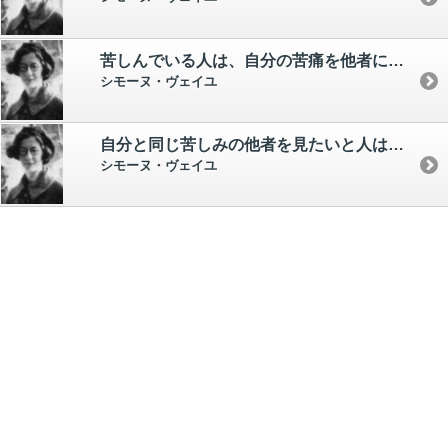
苦しんでいる人は、自分の苦痛を他者に移そうとする。 それは苦痛をやわらげる知恵であり、移すと実際に苦痛はやわらぐ。
シモーヌ・ヴェイユ
自分と同じ苦しみの他者を見たいと人は思う。 だから貧困に苦しむ者の関心は、同じ貧困層に向けられる。 結果的に、この心理構造が富裕層中心の社会構造を安定させる要因のいとつになっている。
シモーヌ・ヴェイユ