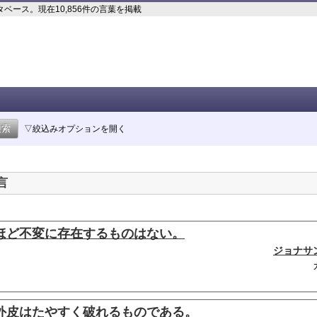
ース。現在10,856件の言葉を掲載
▽絞込みオプションを開く
言
ほど不変に存在するものはない。
ジョナサ
外皮はたやすく破れるものである。