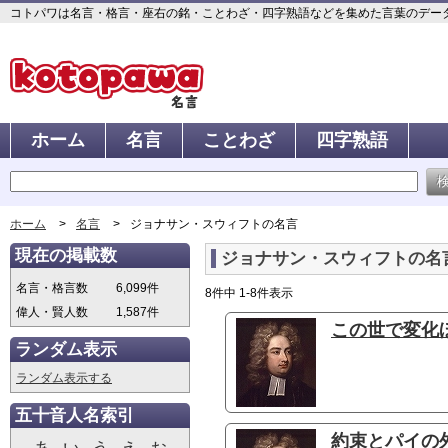
コトパワは名言・格言・座右の銘・ことわざ・四字熟語などを集めた言葉のデータベ
ホーム
名言
ことわざ
四字熟語
ホーム
名言
ジョナサン・スウィフトの名言
現在の掲載数
ジョナサン・スウィフトの名
名言・格言数
6,099件
8件中 1-8件表示
偉人・賢人数
1,587件
この世で変化
ランダム表示
ランダム表示する
五十音人名索引
約束とパイの