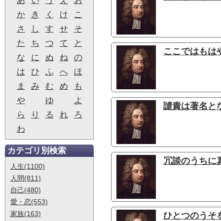
あ
い
う
え
お
か
き
く
け
こ
さ
し
す
せ
そ
た
ち
つ
て
と
ここではもは
な
に
ぬ
ね
の
は
ひ
ふ
へ
ほ
ま
み
む
め
も
や
ゆ
よ
譴責は著名とな
ら
り
る
れ
ろ
わ
カテゴリ別検索
冗談のうちに真
人生(1100)
人間(811)
自己(480)
愛・恋(553)
家族(163)
ひとつのうそを