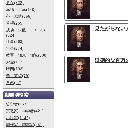
男女(322)
幸福・不幸(140)
心・感情(555)
希望(265)
見たがらない
成功・失敗・チャンス
(324)
仕事(263)
社会(274)
教育・知恵・知識(308)
道徳的な百万の
お金(172)
時間(193)
美・芸術(79)
自然(97)
職業別検索
哲学者(653)
宗教家・神学者(421)
小説家(1142)
劇作家・脚本家(251)