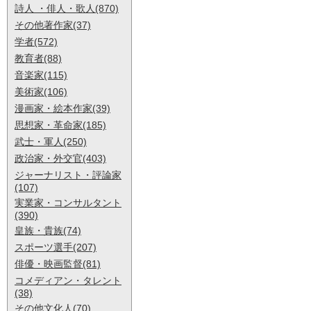
詩人 ・俳人・歌人(870)
その他著作家(37)
学者(572)
教育者(88)
音楽家(115)
美術家(106)
漫画家・絵本作家(39)
思想家・革命家(185)
武士・軍人(250)
政治家・外交官(403)
ジャーナリスト・評論家
(107)
実業家・コンサルタント
(390)
皇族・貴族(74)
スポーツ選手(207)
俳優・映画監督(81)
コメディアン・タレント
(38)
その他文化人(70)