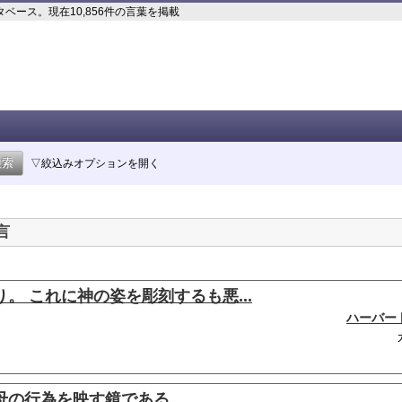
ース。現在10,856件の言葉を掲載
▽絞込みオプションを開く
言
。 これに神の姿を彫刻するも悪...
ハーバー
母の行為を映す鏡である。