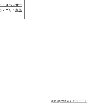
ト・スペンサー
カテゴリ：
家族
@kotopawa からのツイート