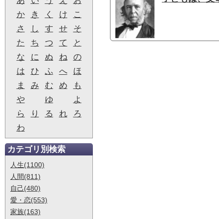
あ
い
う
え
お
か
き
く
け
こ
さ
し
す
せ
そ
た
ち
つ
て
と
な
に
ぬ
ね
の
は
ひ
ふ
へ
ほ
ま
み
む
め
も
や
ゆ
よ
ら
り
る
れ
ろ
わ
カテゴリ別検索
人生(1100)
人間(811)
自己(480)
愛・恋(553)
家族(163)