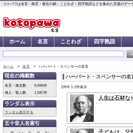
コトパワは名言・格言・座右の銘・ことわざ・四字熟語などを集めた言葉のデータベ
ホーム
名言
ことわざ
四字熟語
ホーム
名言
ハーバート・スペンサーの名言
現在の掲載数
ハーバート・スペンサーの名
名言・格言数
6,099件
2件中 1-2件表示
偉人・賢人数
1,587件
人生は石材なり
ランダム表示
ランダム表示する
五十音人名索引
子どもは、父