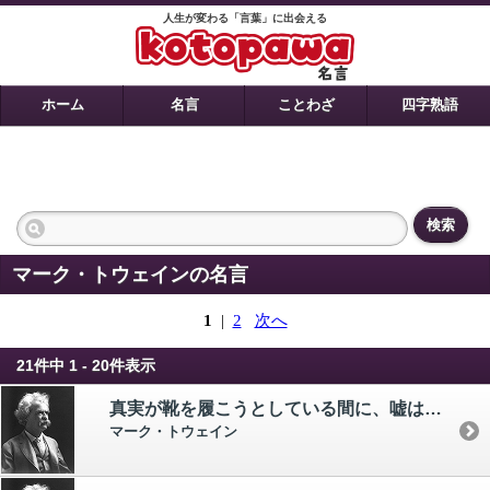
人生が変わる「言葉」に出会える
ホーム
名言
ことわざ
四字熟語
検索
マーク・トウェインの名言
1
|
2
次へ
21件中 1 - 20件表示
真実が靴を履こうとしている間に、嘘は既に世界の半分に広まっている。
マーク・トウェイン