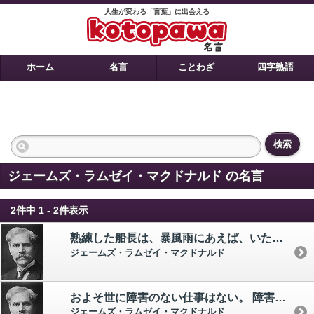
人生が変わる「言葉」に出会える
ホーム
名言
ことわざ
四字熟語
検索
ジェームズ・ラムゼイ・マクドナルド の名言
2件中 1 - 2件表示
熟練した船長は、暴風雨にあえば、いたずらに暴力に抵抗するの愚はしないが、しかもまた、いたずらに絶望して波風のほんろうに船を委せはしない。 つねに確固たる自信と成算をもって、最後の瞬間まで全知全能をつくして活路を開くことにつとめるのである。 人生の困難突破の要諦である。
ジェームズ・ラムゼイ・マクドナルド
およそ世に障害のない仕事はない。 障害が大きければ大きいほど、その仕事も大きい。
ジェームズ・ラムゼイ・マクドナルド