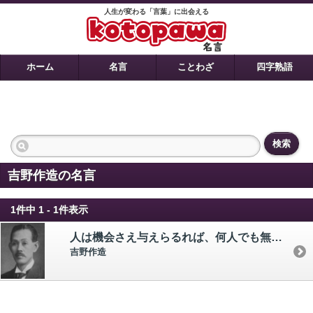
人生が変わる「言葉」に出会える
ホーム
名言
ことわざ
四字熟語
検索
吉野作造の名言
1件中 1 - 1件表示
人は機会さえ与えらるれば、何人でも無限にその能力を発揮するものである。
吉野作造