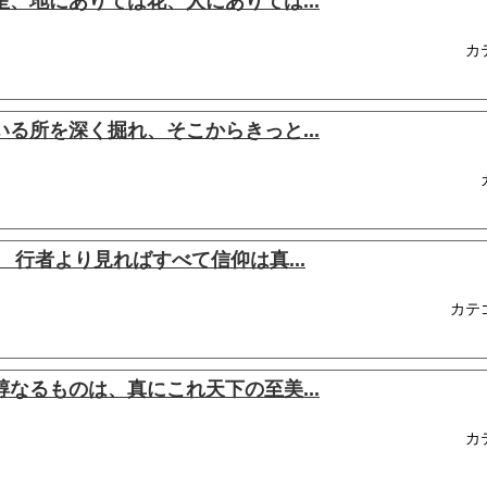
、地にありては花、人にありては...
カ
る所を深く掘れ、そこからきっと...
 行者より見ればすべて信仰は真...
カテ
なるものは、真にこれ天下の至美...
カ