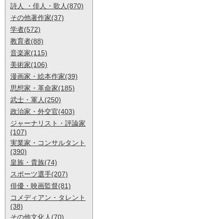
詩人 ・俳人・歌人(870)
その他著作家(37)
学者(572)
教育者(88)
音楽家(115)
美術家(106)
漫画家・絵本作家(39)
思想家・革命家(185)
武士・軍人(250)
政治家・外交官(403)
ジャーナリスト・評論家
(107)
実業家・コンサルタント
(390)
皇族・貴族(74)
スポーツ選手(207)
俳優・映画監督(81)
コメディアン・タレント
(38)
その他文化人(70)