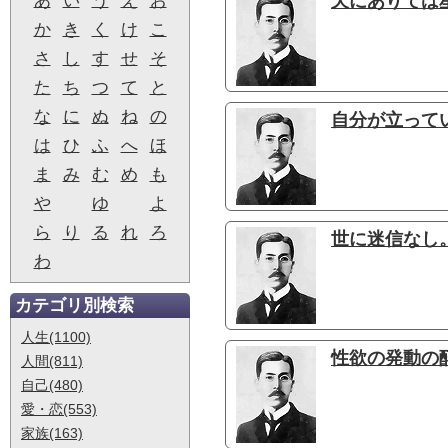
あ
い
う
え
お
天にありては星
か
き
く
け
こ
さ
し
す
せ
そ
た
ち
つ
て
と
な
に
ぬ
ね
の
自分が立ってい
は
ひ
ふ
へ
ほ
ま
み
む
め
も
や
ゆ
よ
ら
り
る
れ
ろ
世に迷信なし。
わ
カテゴリ別検索
人生(1100)
性欲の発動の醇
人間(811)
自己(480)
愛・恋(553)
家族(163)