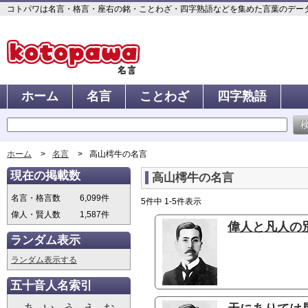
コトパワは名言・格言・座右の銘・ことわざ・四字熟語などを集めた言葉のデータベ
ホーム
名言
ことわざ
四字熟語
ホーム
名言
高山樗牛の名言
現在の掲載数
高山樗牛の名言
名言・格言数
6,099件
5件中 1-5件表示
偉人・賢人数
1,587件
偉人と凡人の別
ランダム表示
ランダム表示する
五十音人名索引