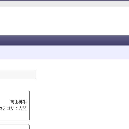
高山樗牛
カテゴリ：
人間