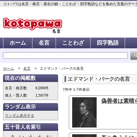
コトパワは名言・格言・座右の銘・ことわざ・四字熟語などを集めた言葉のデータベ
ホーム
名言
ことわざ
四字熟語
ホーム
名言
エドマンド・バークの名言
現在の掲載数
エドマンド・バークの名言
名言・格言数
6,099件
7件中 1-7件表示
偉人・賢人数
1,587件
偽善者は素晴ら
ランダム表示
ランダム表示する
五十音人名索引