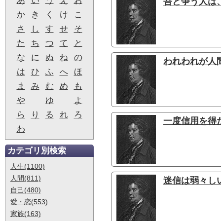
あ
い
う
え
お
吾と争う人は、
か
き
く
け
こ
さ
し
す
せ
そ
た
ち
つ
て
と
な
に
ぬ
ね
の
われわれが人間
は
ひ
ふ
へ
ほ
ま
み
む
め
も
や
ゆ
よ
ら
り
る
れ
ろ
一度信用を得
わ
カテゴリ別検索
人生(1100)
人間(811)
迷信は弱々し
自己(480)
愛・恋(553)
家族(163)