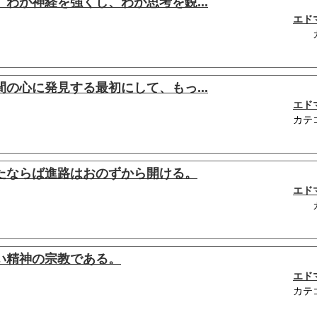
わが神経を強くし、わが思考を鋭...
エド
の心に発見する最初にして、もっ...
エド
カテ
たならば進路はおのずから開ける。
エド
い精神の宗教である。
エド
カテ