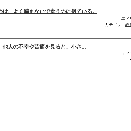
のは、よく噛まないで食うのに似ている。
エド
カテゴリ：
教
他人の不幸や苦痛を見ると、小さ...
エド