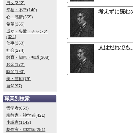
男女(322)
幸福・不幸(140)
考えずに読む
心・感情(555)
希望(265)
成功・失敗・チャンス
(324)
仕事(263)
人はだれでも、
社会(274)
教育・知恵・知識(308)
お金(172)
時間(193)
美・芸術(79)
自然(97)
職業別検索
哲学者(653)
宗教家・神学者(421)
小説家(1142)
劇作家・脚本家(251)