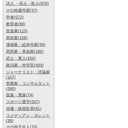
詩人 ・俳人・歌人(870)
その他著作家(37)
学者(572)
教育者(88)
音楽家(115)
美術家(106)
漫画家・絵本作家(39)
思想家・革命家(185)
武士・軍人(250)
政治家・外交官(403)
ジャーナリスト・評論家
(107)
実業家・コンサルタント
(390)
皇族・貴族(74)
スポーツ選手(207)
俳優・映画監督(81)
コメディアン・タレント
(38)
その他文化人(70)