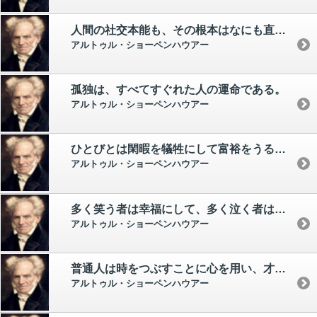
人間の社交本能も、その根本はなにも直接的な本能ではない。 つまり、社交を愛するからではなく、孤独がおそろしいからである。
アルトゥル・ショーペンハウアー
孤独は、すべてすぐれた人の運命である。
アルトゥル・ショーペンハウアー
ひとびとは閑暇を犠牲にして富裕をうる。 だが、富裕をはじめて望ましいものにする唯一のものである自由な閑暇が、富裕のために犠牲にせねばならないならば、私にとって富裕が何になろう。
アルトゥル・ショーペンハウアー
多く笑う者は幸福にして、多く泣く者は不幸である。
アルトゥル・ショーペンハウアー
普通人は時をつぶすことに心を用い、才能ある人間が心を用いるのは、時を利用することである。
アルトゥル・ショーペンハウアー