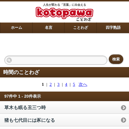
人生が変わる「言葉」に出会える
ホーム
名言
ことわざ
四字熟語
検索
時間のことわざ
1
|
2
|
3
|
4
|
5
次へ
97件中 1 - 20件表示
草木も眠る丑三つ時
猪も七代目には豕になる