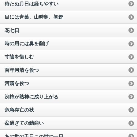
待たぬ月日は経ちやすい
目には青葉、山時鳥、初鰹
花七日
時の用には鼻を削げ
寸陰を惜しむ
百年河清を俟つ
河清を俟つ
渋柿が熟柿に成り上がる
危急存亡の秋
盆過ぎての鯖商い
あの世の千日この世の一日