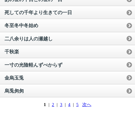
死しての千年より生きての一日
冬至冬中冬始め
二八余りは人の瀬越し
千秋楽
一寸の光陰軽んずべからず
金烏玉兎
烏兎匆匆
1
|
2
|
3
|
4
|
5
次へ