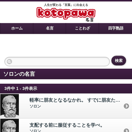
人生が変わる「言葉」に出会える
ホーム
名言
ことわざ
四字熟語
検索
ソロンの名言
3件中 1 - 3件表示
軽率に朋友となるなかれ。 すでに朋友たれば軽率に離るるなかれ。
ソロン
支配する前に服従することを学べ。
ソロン