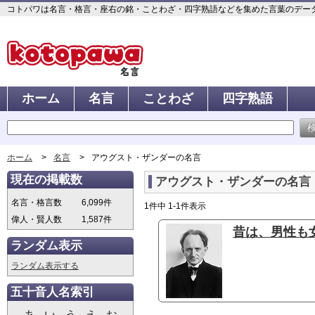
コトパワは名言・格言・座右の銘・ことわざ・四字熟語などを集めた言葉のデータベ
ホーム
名言
ことわざ
四字熟語
ホーム
名言
アウグスト・ザンダーの名言
現在の掲載数
アウグスト・ザンダーの名言
名言・格言数
6,099件
1件中 1-1件表示
偉人・賢人数
1,587件
昔は、男性も女
ランダム表示
ランダム表示する
五十音人名索引