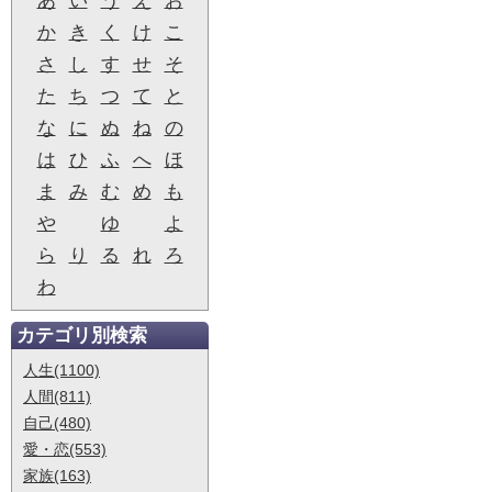
あ
い
う
え
お
か
き
く
け
こ
さ
し
す
せ
そ
た
ち
つ
て
と
な
に
ぬ
ね
の
は
ひ
ふ
へ
ほ
ま
み
む
め
も
や
ゆ
よ
ら
り
る
れ
ろ
わ
カテゴリ別検索
人生(1100)
人間(811)
自己(480)
愛・恋(553)
家族(163)