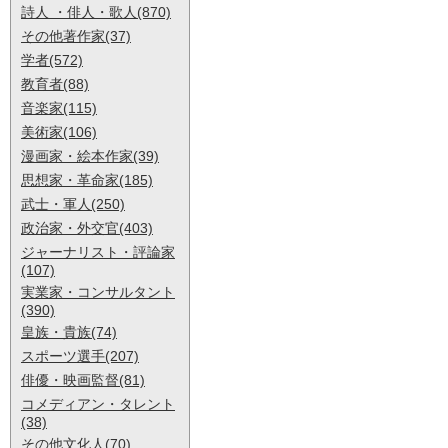
詩人 ・俳人・歌人(870)
その他著作家(37)
学者(572)
教育者(88)
音楽家(115)
美術家(106)
漫画家・絵本作家(39)
思想家・革命家(185)
武士・軍人(250)
政治家・外交官(403)
ジャーナリスト・評論家
(107)
実業家・コンサルタント
(390)
皇族・貴族(74)
スポーツ選手(207)
俳優・映画監督(81)
コメディアン・タレント
(38)
その他文化人(70)