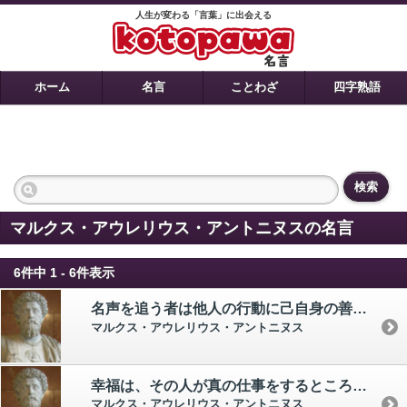
人生が変わる「言葉」に出会える
ホーム
名言
ことわざ
四字熟語
検索
マルクス・アウレリウス・アントニヌスの名言
6件中 1 - 6件表示
名声を追う者は他人の行動に己自身の善をおく。 快楽を追う者は己の官能に善をおく。 しかし、賢者は己の行いに善をおく。
マルクス・アウレリウス・アントニヌス
幸福は、その人が真の仕事をするところに存在する。
マルクス・アウレリウス・アントニヌス