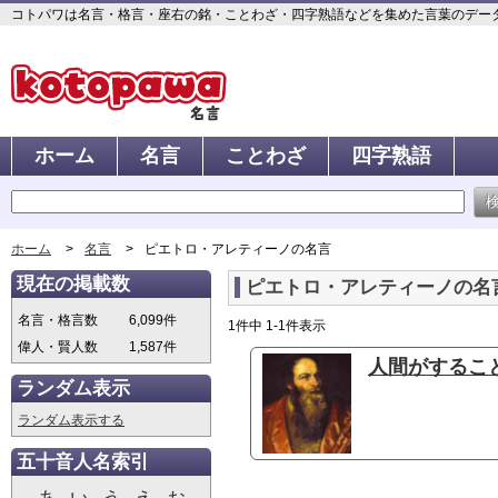
コトパワは名言・格言・座右の銘・ことわざ・四字熟語などを集めた言葉のデータベ
ホーム
名言
ことわざ
四字熟語
ホーム
名言
ピエトロ・アレティーノの名言
現在の掲載数
ピエトロ・アレティーノの名
名言・格言数
6,099件
1件中 1-1件表示
偉人・賢人数
1,587件
人間がすること
ランダム表示
ランダム表示する
五十音人名索引