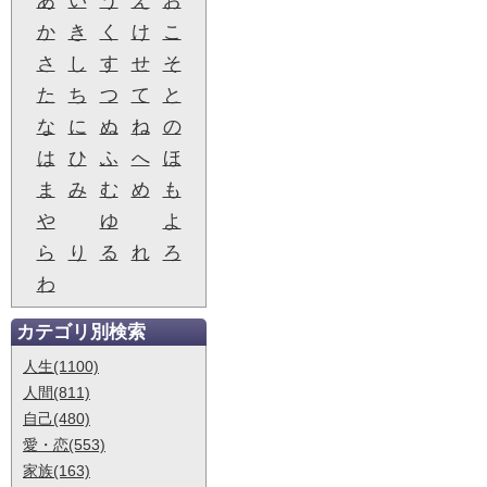
あ
い
う
え
お
か
き
く
け
こ
さ
し
す
せ
そ
た
ち
つ
て
と
な
に
ぬ
ね
の
は
ひ
ふ
へ
ほ
ま
み
む
め
も
や
ゆ
よ
ら
り
る
れ
ろ
わ
カテゴリ別検索
人生(1100)
人間(811)
自己(480)
愛・恋(553)
家族(163)