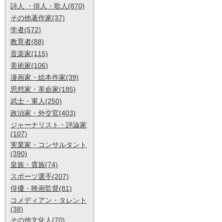
詩人 ・俳人・歌人(870)
その他著作家(37)
学者(572)
教育者(88)
音楽家(115)
美術家(106)
漫画家・絵本作家(39)
思想家・革命家(185)
武士・軍人(250)
政治家・外交官(403)
ジャーナリスト・評論家
(107)
実業家・コンサルタント
(390)
皇族・貴族(74)
スポーツ選手(207)
俳優・映画監督(81)
コメディアン・タレント
(38)
その他文化人(70)