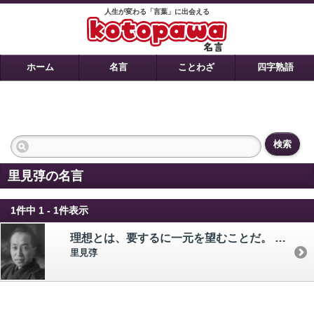
人生が変わる「言葉」に出会える
ホーム
名言
ことわざ
四字熟語
検索
里見弴の名言
1件中 1 - 1件表示
理想とは、要するに一元を望むことだ。 ああでもよし、こうでもいいでは、どうしても承知ならない気持だ。 ーだから、必ずしもえらいとはいわない。 ただえらくなった人の、えらくなる道程を見るに、必ず、あれはああ、これはこうだ、そして、最後には一時たりとも、はたの人々をも、その一元の境へ引きずり込んでしまうのだ。
里見弴